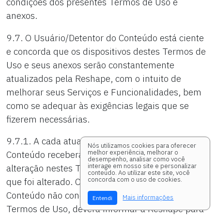
condições dos presentes Termos de Uso e
anexos.
9.7. O Usuário/Detentor do Conteúdo está ciente
e concorda que os dispositivos destes Termos de
Uso e seus anexos serão constantemente
atualizados pela Reshape, com o intuito de
melhorar seus Serviços e Funcionalidades, bem
como se adequar às exigências legais que se
fizerem necessárias.
9.7.1. A cada atualização, o Usuário/Detentor do
Nós utilizamos cookies para oferecer
melhor experiência, melhorar o
Conteúdo receberá um email informando sobre a
desempenho, analisar como você
interage em nosso site e personalizar
alteração nestes Termos de Uso, explicitando o
conteúdo. Ao utilizar este site, você
concorda com o uso de cookies.
que foi alterado. Caso o Usuário/Detentor do
Conteúdo não concorde com a atualização destes
Mais informações
Entendi
Termos de Uso, deverá informar a Reshape para